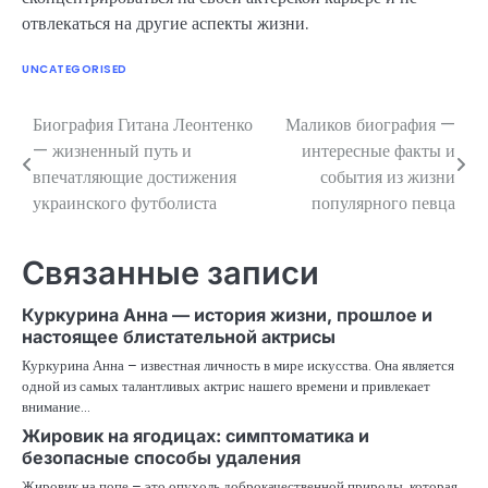
отвлекаться на другие аспекты жизни.
UNCATEGORISED
Биография Гитана Леонтенко
Маликов биография —
Навигация
— жизненный путь и
интересные факты и
по
впечатляющие достижения
события из жизни
украинского футболиста
популярного певца
записям
Связанные записи
Куркурина Анна — история жизни, прошлое и
настоящее блистательной актрисы
Куркурина Анна – известная личность в мире искусства. Она является
одной из самых талантливых актрис нашего времени и привлекает
внимание…
Жировик на ягодицах: симптоматика и
безопасные способы удаления
Жировик на попе – это опухоль доброкачественной природы, которая