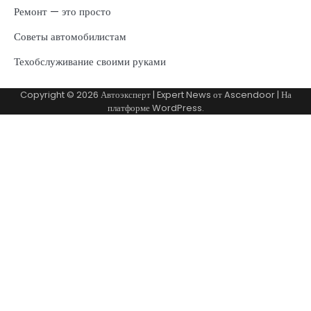
Ремонт — это просто
Советы автомобилистам
Техобслуживание своими руками
Copyright © 2026
Автоэксперт
| Expert News от
Ascendoor
| На
платформе
WordPress
.