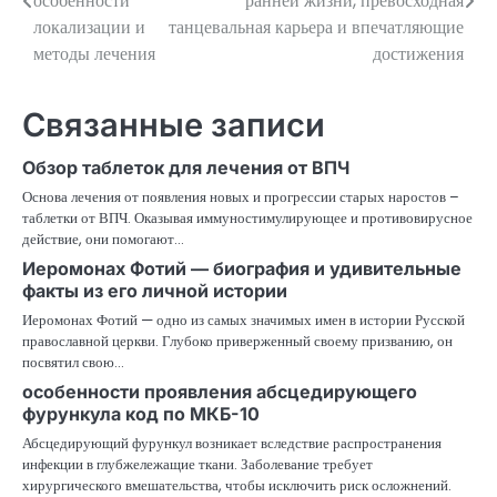
особенности
ранней жизни, превосходная
локализации и
танцевальная карьера и впечатляющие
записям
методы лечения
достижения
Связанные записи
Обзор таблеток для лечения от ВПЧ
Основа лечения от появления новых и прогрессии старых наростов –
таблетки от ВПЧ. Оказывая иммуностимулирующее и противовирусное
действие, они помогают…
Иеромонах Фотий — биография и удивительные
факты из его личной истории
Иеромонах Фотий — одно из самых значимых имен в истории Русской
православной церкви. Глубоко приверженный своему призванию, он
посвятил свою…
особенности проявления абсцедирующего
фурункула код по МКБ-10
Абсцедирующий фурункул возникает вследствие распространения
инфекции в глубжележащие ткани. Заболевание требует
хирургического вмешательства, чтобы исключить риск осложнений.