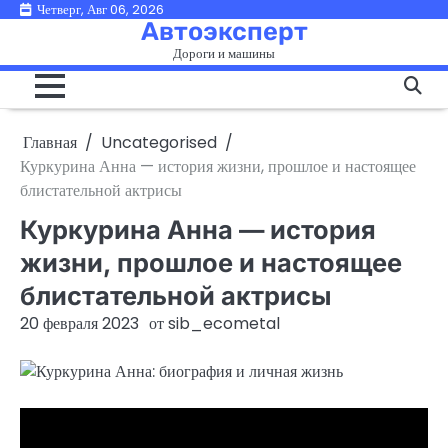
Перейти
Четверг, Авг 06, 2026
Автоэксперт
к
Дороги и машины
содержимому
Главная
Uncategorised
Куркурина Анна — история жизни, прошлое и настоящее
блистательной актрисы
Куркурина Анна — история
жизни, прошлое и настоящее
блистательной актрисы
20 февраля 2023
от
sib_ecometal