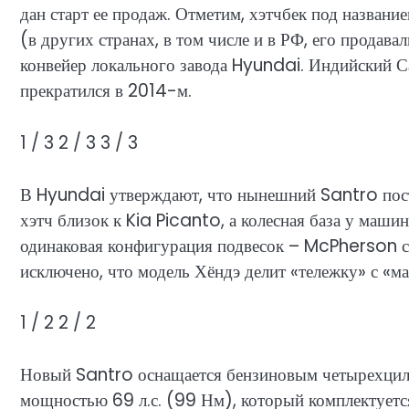
дан старт ее продаж. Отметим, хэтчбек под назван
(в других странах, в том числе и в РФ, его продава
конвейер локального завода Hyundai. Индийский С
прекратился в 2014-м.
1
/ 3
2
/ 3
3
/ 3
В Hyundai утверждают, что нынешний Santro пост
хэтч близок к Kia Picanto, а колесная база у маши
одинаковая конфигурация подвесок – McPherson спе
исключено, что модель Хёндэ делит «тележку» с «
1
/ 2
2
/ 2
Новый Santro оснащается бензиновым четырехцили
мощностью 69 л.с. (99 Нм), который комплектуетс