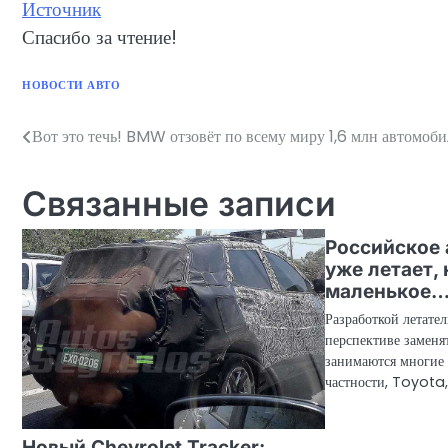
Источник
Спасибо за чтение!
НОВОСТИ АВТО
Вот это течь! BMW отзовёт по всему миру 1,6 млн автомоб
Навигация
по
Связанные записи
записям
Российское 
уже летает, 
маленькое
Разработкой летател
перспективе заменя
занимаются многие
частности, Toyota,
Новый Chevrolet Tracker: