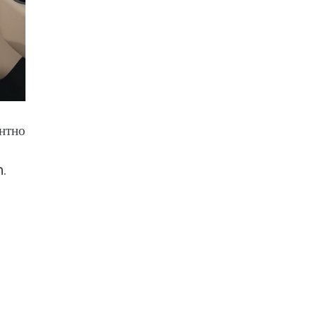
нтно
.