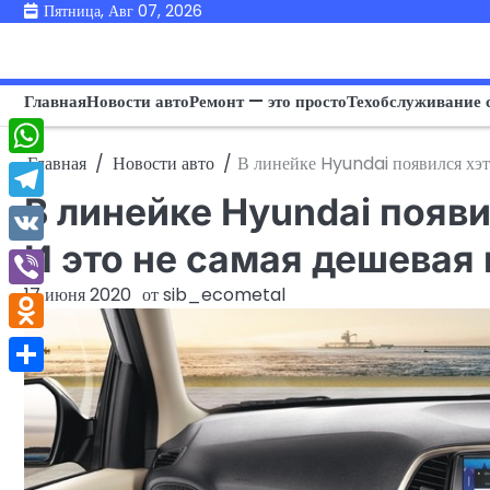
Перейти
Пятница, Авг 07, 2026
к
содержимому
Главная
Новости авто
Ремонт — это просто
Техобслуживание 
Главная
Новости авто
В линейке Hyundai появился хэтч
WhatsApp
В линейке Hyundai появи
Telegram
И это не самая дешевая
VK
17 июня 2020
от
sib_ecometal
Viber
Odnoklassniki
Отправить