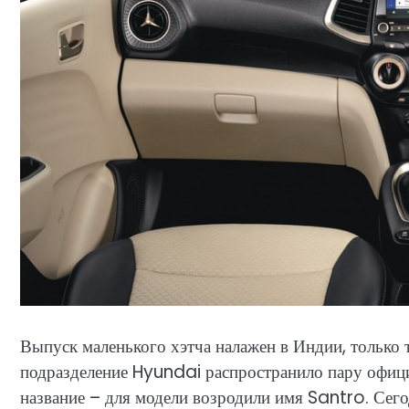
Выпуск маленького хэтча налажен в Индии, только т
подразделение Hyundai распространило пару офиц
название – для модели возродили имя Santro. Сег