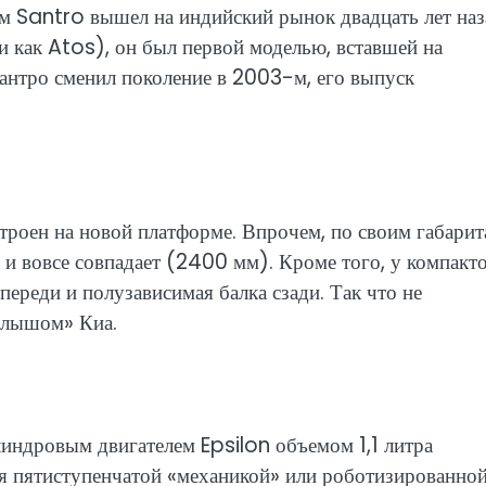
ием Santro вышел на индийский рынок двадцать лет наз
ли как Atos), он был первой моделью, вставшей на
антро сменил поколение в 2003-м, его выпуск
роен на новой платформе. Впрочем, по своим габарит
н и вовсе совпадает (2400 мм). Кроме того, у компакт
реди и полузависимая балка сзади. Так что не
малышом» Киа.
ндровым двигателем Epsilon объемом 1,1 литра
я пятиступенчатой «механикой» или роботизированно