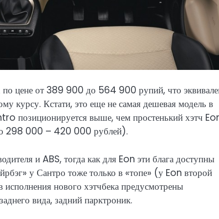
 по цене от 389 900 до 564 900 рупий, что эквивале
у курсу. Кстати, это еще не самая дешевая модель в
tro позиционируется выше, чем простенький хэтч Eon
о 298 000 – 420 000 рублей).
одителя и ABS, тогда как для Eon эти блага доступны
йрбэг» у Сантро тоже только в «топе» (у Eon второй
в исполнения нового хэтчбека предусмотрены
заднего вида, задний парктроник.