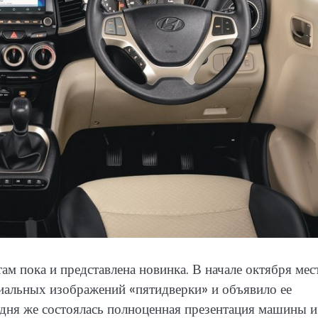
ам пока и представлена новинка. В начале октября мес
иальных изображений «пятидверки» и объявило ее
одня же состоялась полноценная презентация машины 