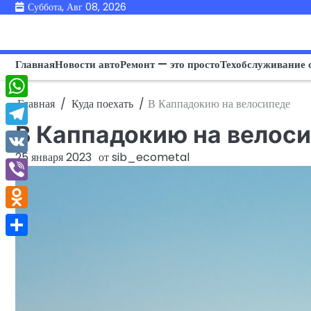
Перейти
Суббота, Авг 08, 2026
к
содержимому
Главная
Новости авто
Ремонт — это просто
Техобслуживание 
Главная
Куда поехать
В Каппадокию на велосипеде
WhatsApp
В Каппадокию на велос
Telegram
25 января 2023
от
sib_ecometal
VK
Viber
Odnoklassniki
Отправить