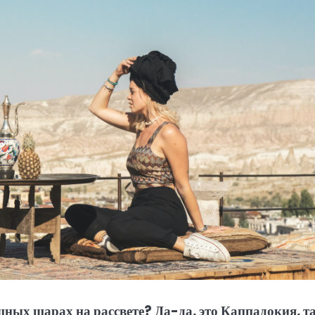
шных шарах на рассвете? Да-да, это Каппадокия, та