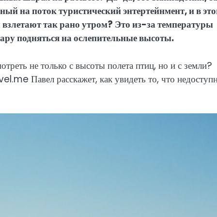
ый на поток туристический энтертейнмент, и в эт
ы взлетают так рано утром? Это из-за температуры
ару подняться на ослепительные высоты.
треть не только с высоты полета птиц, но и с земли?
el.me Павел расскажет, как увидеть то, что недоступ