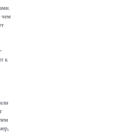
ами.
, чем
ет
–
т к
 или
т
блем
мер,