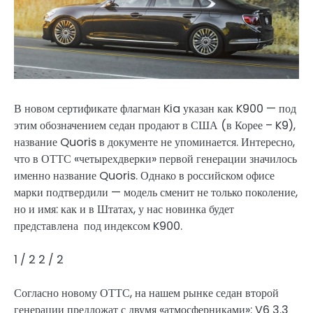
В новом сертификате флагман Kia указан как K900 — под
этим обозначением седан продают в США (в Корее – K9),
название Quoris в документе не упоминается. Интересно,
что в ОТТС «четырехдверки» первой генерации значилось
именно название Quoris. Однако в российском офисе
марки подтвердили — модель сменит не только поколение,
но и имя: как и в Штатах, у нас новинка будет
представлена под индексом K900.
1
/ 2
2
/ 2
Согласно новому ОТТС, на нашем рынке седан второй
генерации предложат с двумя «атмосферниками»: V6 3.3