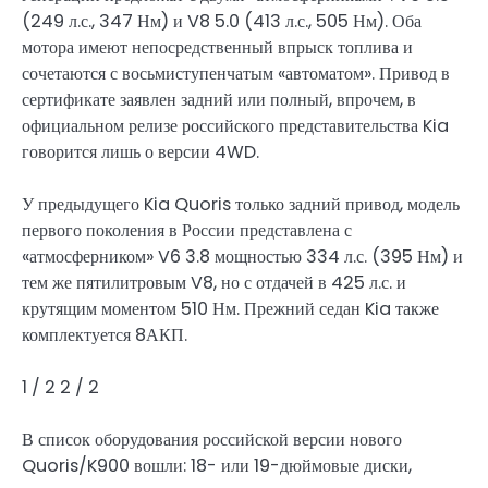
(249 л.с., 347 Нм) и V8 5.0 (413 л.с., 505 Нм). Оба
мотора имеют непосредственный впрыск топлива и
сочетаются с восьмиступенчатым «автоматом». Привод в
сертификате заявлен задний или полный, впрочем, в
официальном релизе российского представительства Kia
говорится лишь о версии 4WD.
У предыдущего Kia Quoris только задний привод, модель
первого поколения в России представлена с
«атмосферником» V6 3.8 мощностью 334 л.с. (395 Нм) и
тем же пятилитровым V8, но с отдачей в 425 л.с. и
крутящим моментом 510 Нм. Прежний седан Kia также
комплектуется 8АКП.
1
/ 2
2
/ 2
В список оборудования российской версии нового
Quoris/K900 вошли: 18- или 19-дюймовые диски,