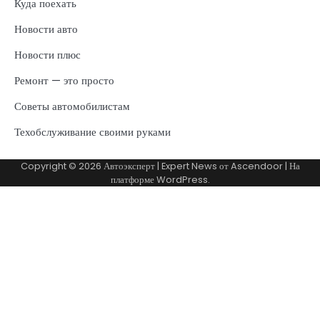
Куда поехать
Новости авто
Новости плюс
Ремонт — это просто
Советы автомобилистам
Техобслуживание своими руками
Copyright © 2026
Автоэксперт
| Expert News от
Ascendoor
| На
платформе
WordPress
.