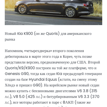
Новый Kia K900 (он же Quoris) для американского
рынка
Напомним, «четырехдверка» второго поколения
дебютировала в марте этого года в Корее, чуть позже
представили версию, предназначенную для США. Второй
Quoris/K9/K900 построен на той же платформе, что и
Genesis G90, тогда как седан Kia предыдущей генерации
создан на базе Hyundai Equus (кстати, на смену этому
Хёндэ и пришел G90). На корейском рынке новый седан
можно купить с бензиновыми двигателями V6 3.8 (315
л.с.), V8 5.0 (425 л.с.) и битурбированным V6 3.3 (370
л.с.), все моторы работают в паре с 8АКП (такие же