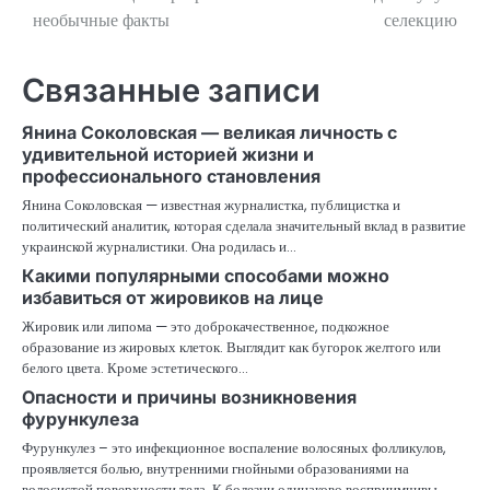
необычные факты
селекцию
записям
Связанные записи
Янина Соколовская — великая личность с
удивительной историей жизни и
профессионального становления
Янина Соколовская — известная журналистка, публицистка и
политический аналитик, которая сделала значительный вклад в развитие
украинской журналистики. Она родилась и…
Какими популярными способами можно
избавиться от жировиков на лице
Жировик или липома — это доброкачественное, подкожное
образование из жировых клеток. Выглядит как бугорок желтого или
белого цвета. Кроме эстетического…
Опасности и причины возникновения
фурункулеза
Фурункулез – это инфекционное воспаление волосяных фолликулов,
проявляется болью, внутренними гнойными образованиями на
волосистой поверхности тела. К болезни одинаково восприимчивы…