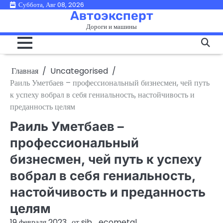
Перейти
Суббота, Авг 08, 2026
Автоэксперт
к
Дороги и машины
содержимому
Главная
Uncategorised
Раиль Уметбаев – профессиональный бизнесмен, чей путь
к успеху вобрал в себя гениальность, настойчивость и
преданность целям
Раиль Уметбаев –
профессиональный
бизнесмен, чей путь к успеху
вобрал в себя гениальность,
настойчивость и преданность
целям
19 февраля 2023
от
sib_ecometal