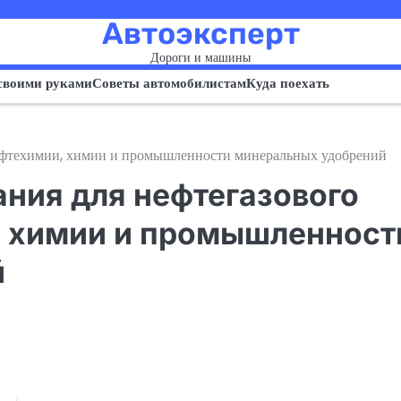
Автоэксперт
Дороги и машины
своими руками
Советы автомобилистам
Куда поехать
нефтехимии, химии и промышленности минеральных удобрений
ния для нефтегазового
, химии и промышленност
й