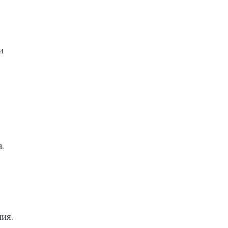
и
.
ия.