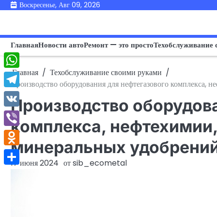
Перейти
Воскресенье, Авг 09, 2026
к
содержимому
Главная
Новости авто
Ремонт — это просто
Техобслуживание 
Главная
Техобслуживание своими руками
WhatsApp
Производство оборудования для нефтегазового комплекса, 
Telegram
Производство оборудова
VK
комплекса, нефтехимии
Viber
минеральных удобрени
Odnoklassniki
17 июня 2024
от
sib_ecometal
Отправить