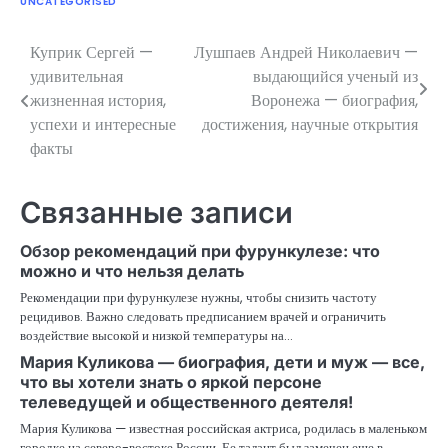
UNCATEGORISED
Куприк Сергей —
Лушпаев Андрей Николаевич —
Навигация
удивительная
выдающийся ученый из
по
жизненная история,
Воронежа — биография,
успехи и интересные
достижения, научные открытия
записям
факты
Связанные записи
Обзор рекомендаций при фурункулезе: что
можно и что нельзя делать
Рекомендации при фурункулезе нужны, чтобы снизить частоту
рецидивов. Важно следовать предписанием врачей и ограничить
воздействие высокой и низкой температуры на…
Мария Куликова — биография, дети и муж — все,
что вы хотели знать о яркой персоне
телеведущей и общественного деятеля!
Мария Куликова — известная российская актриса, родилась в маленьком
городке на северо-востоке России. Ее талант был замечен еще в