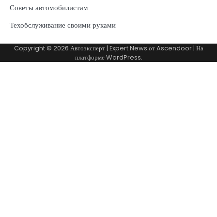
Советы автомобилистам
Техобслуживание своими руками
Copyright © 2026
Автоэксперт
| Expert News от
Ascendoor
| На
платформе
WordPress
.