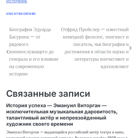
Источник
UNCATEGORISED
Биография Эдуарда
Отфрид Пройслер — известный
Навигация
Басурина — от
немецкий филолог, лингвист и
по
рядового
писатель, чья биография и
военнослужащего до
достижения в области науки и
записям
генерала и его влияние
литературы впечатляют и
на современную
вдохновляют
историю
Связанные записи
История успеха — Эмануил Виторган —
исключительная музыкальная даровитость,
талантливый актёр и непревзойденный
художник своего времени
Эмануил Виторган — выдающийся российский актёр театра и кино,
настоящий классик советской эстрады. Родился в декабре 1908 года в