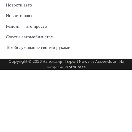
Новости авто
Новости плюс
Ремонт — это просто
Советы автомобилистам
Техобслуживание своими руками
Copyright © 2026
Автоэксперт
| Expert News от
Ascendoor
| На
платформе
WordPress
.