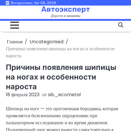
Перейти
Воскресенье, Авг 09, 2026
Автоэксперт
к
Дороги и машины
содержимому
Главная
Uncategorised
Причины появления шипицы на ногах и особенности
нароста
Причины появления шипицы
на ногах и особенности
нароста
18 февраля 2023
от
sib_ecometal
Шипица на ноге — это ороговевшая бородавка, которая
проявляется болезненными ощущениями при
пальпаторном исследовании и во время движения.
Подошвенный шип можно вывести самостоятельно в