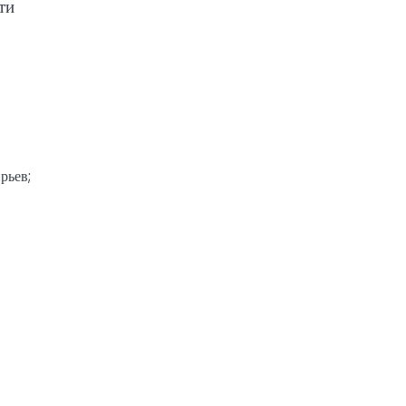
ти
рьев;