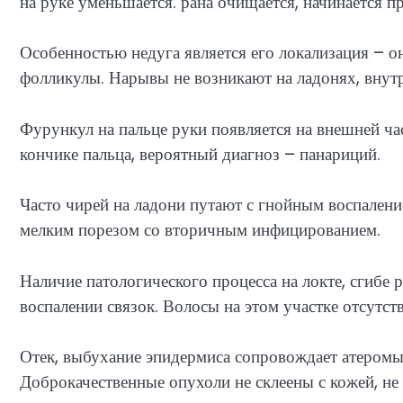
на руке уменьшается: рана очищается, начинается п
Особенностью недуга является его локализация – о
фолликулы. Нарывы не возникают на ладонях, внутр
Фурункул на пальце руки появляется на внешней час
кончике пальца, вероятный диагноз – панариций.
Часто чирей на ладони путают с гнойным воспалени
мелким порезом со вторичным инфицированием.
Наличие патологического процесса на локте, сгибе р
воспалении связок. Волосы на этом участке отсутст
Отек, выбухание эпидермиса сопровождает атеромы
Доброкачественные опухоли не склеены с кожей, не