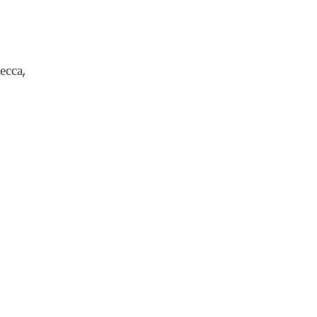
есса,