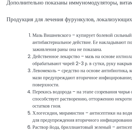
Дополнительно показаны иммуномодуляторы, вита
Продукция для лечения фурункулов, локализующихс
Мазь Вишневского – купирует болевой сильный 
антибактериальное действие. Ее накладывают под
заживления раны она не показана.
Действенное лекарство – мазь на основе ихтиол
обрабатывают чирей 2-3 р. в сутки, руку накрыв
Левомеколь – средство на основе антибиотика,
мази предупреждают вторичное инфицирование,
поверхности.
Перекись водорода – на этапе созревания чирья
способствует растворению, отторжению некротич
остатков гноя.
Хлогесидин, мирамистин – антисептики на водно
для предупреждения вторичного инфицирования
Раствор йода, бриллиантовый зеленый – антисе