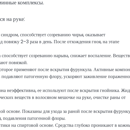
минные комплексы.
я на руке:
синдром, способствует созреванию чирья, оказывает
 повязку 2–3 раза в день. После отхождения гноя, на этапе
а способствует созреванию нарыва, снижает воспаление. Вещест
ают повязкой.
 которое применяют после вскрытия фурункула. Активные компо
 подавляют патогенную флору, ускоряют заживление пораженн
 она неэффективна, ее используют после вскрытия гнойника. Жид
еских веществ в волосяном мешочке на руке, очистке раны от
й основе. Показаны для ухода за раной после вскрытия фурунк
, подавления патогенной флоры.
птики на спиртовой основе. Средства глубоко проникают в кожн