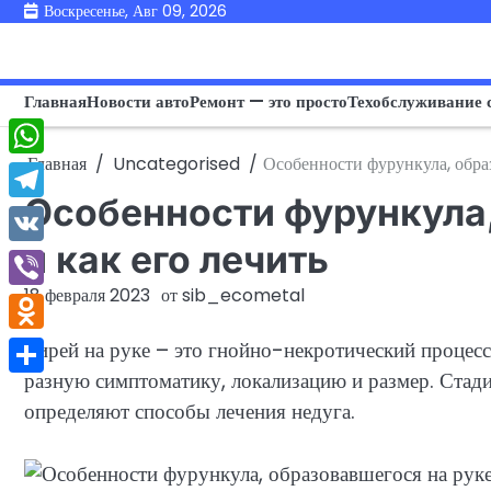
Перейти
Воскресенье, Авг 09, 2026
к
содержимому
Главная
Новости авто
Ремонт — это просто
Техобслуживание 
Главная
Uncategorised
Особенности фурункула, образ
WhatsApp
Особенности фурункула,
Telegram
и как его лечить
VK
18 февраля 2023
от
sib_ecometal
Viber
Odnoklassniki
Чирей на руке – это гнойно-некротический процес
разную симптоматику, локализацию и размер. Стади
Отправить
определяют способы лечения недуга.