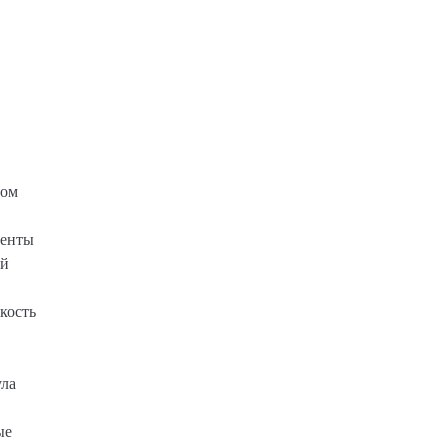
вом
ненты
ой
кость
ула
ые