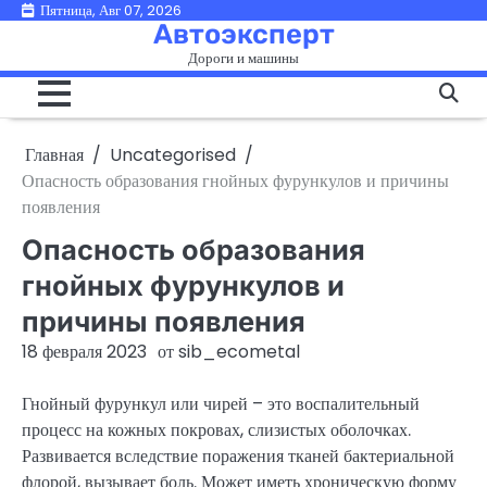
Перейти
Пятница, Авг 07, 2026
Автоэксперт
к
Дороги и машины
содержимому
Главная
Uncategorised
Опасность образования гнойных фурункулов и причины
появления
Опасность образования
гнойных фурункулов и
причины появления
18 февраля 2023
от
sib_ecometal
Гнойный фурункул или чирей – это воспалительный
процесс на кожных покровах, слизистых оболочках.
Развивается вследствие поражения тканей бактериальной
флорой, вызывает боль. Может иметь хроническую форму