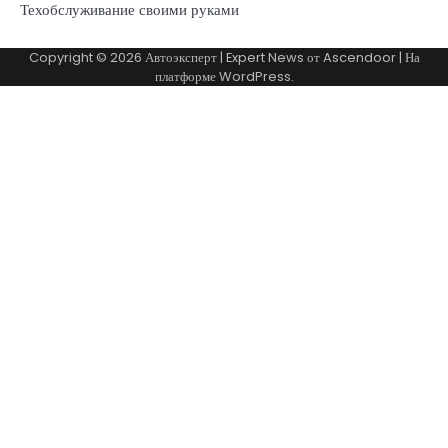
Техобслуживание своими руками
Copyright © 2026
Автоэксперт
| Expert News от
Ascendoor
| На
платформе
WordPress
.