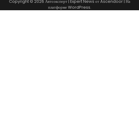
Copyright © 2026
Автоэксперт
| Expert News от
Ascendoor
| На
платформе
WordPress
.