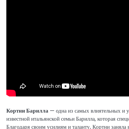
Кортни Барилла
— одна из самых влиятельных и у
известной итальянской семьи Барилла, которая специ
Благодаря своим усилиям и таланту, Кортни заняла