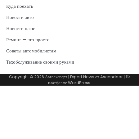
Куда поехать
Новости авто
Новости плюс
Ремонт — это просто
Советы автомобилистам
Техобслуживание своими руками
Copyright © 2026
Автоэксперт
| Expert News от
Ascendoor
| На
платформе
WordPress
.