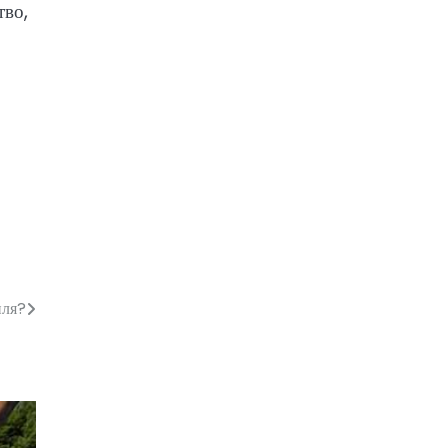
тво,
иля?