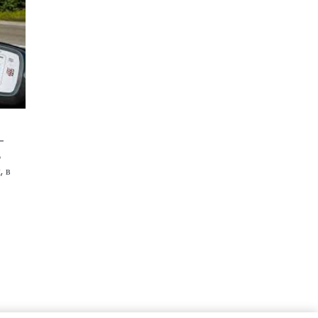
–
В
, в