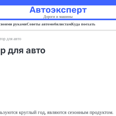
Автоэксперт
Дороги и машины
своими руками
Советы автомобилистам
Куда поехать
тор для авто
р для авто
ьзуются круглый год, являются сезонным продуктом.