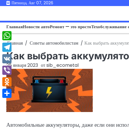
Перейти
Пятница, Авг 07, 2026
к
содержимому
Главная
Новости авто
Ремонт — это просто
Техобслуживание 
Главная
Советы автомобилистам
Как выбрать аккумуля
WhatsApp
Как выбрать аккумулято
Telegram
25 января 2023
от
sib_ecometal
VK
Viber
Odnoklassniki
Отправить
Автомобильные аккумуляторы, даже если они испол