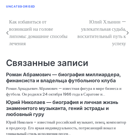
UNCATEGORISED
Как избавиться от
Юлий Хлынин —
Навигация
возникшей на голове
увлекательная судьба,
по
липомы: домашние способы
восхитительный путь к
лечения
успеху
записям
Связанные записи
Роман Абрамович — биография миллиардера,
финансиста и владельца футбольного клуба
Роман Аркадьевич Абрамович — известная фигура в мире бизнеса и
футбола. Он родился 24 октября 1966 года в Саратове и…
Юрий Николаев — биография и личная жизнь
знаменитого музыканта, гений эстрады и
любовный гуру
Юрий Николаев – известный российский музыкант, певец, композитор
и продюсер. Его яркая индивидуальность, потрясающий вокал и
уникальный стиль исполнения песен…