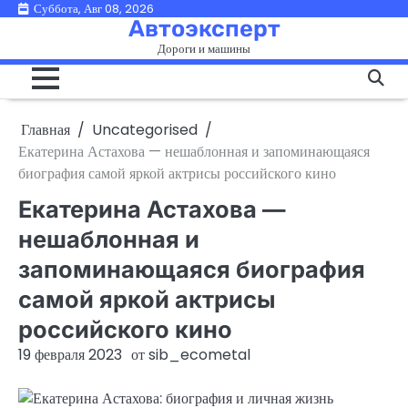
Перейти
Суббота, Авг 08, 2026
Автоэксперт
к
Дороги и машины
содержимому
Главная
Uncategorised
Екатерина Астахова — нешаблонная и запоминающаяся
биография самой яркой актрисы российского кино
Екатерина Астахова —
нешаблонная и
запоминающаяся биография
самой яркой актрисы
российского кино
19 февраля 2023
от
sib_ecometal