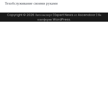
Техобслуживание своими руками
Copyright © 2026
Автоэксперт
| Expert News от
Ascendoor
| На
платформе
WordPress
.