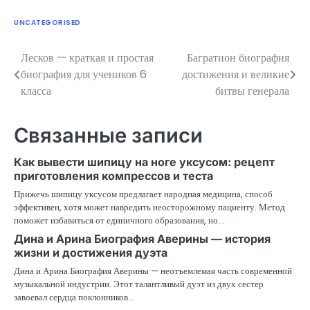
UNCATEGORISED
Лесков — краткая и простая
Багратион биография
Навигация
биография для учеников 6
достижения и великие
по
класса
битвы генерала
записям
Связанные записи
Как вывести шипицу на ноге уксусом: рецепт
приготовления компрессов и теста
Прижечь шипицу уксусом предлагает народная медицина, способ
эффективен, хотя может навредить неосторожному пациенту. Метод
поможет избавиться от единичного образования, но…
Дина и Арина Биография Аверины — история
жизни и достижения дуэта
Дина и Арина Биография Аверины — неотъемлемая часть современной
музыкальной индустрии. Этот талантливый дуэт из двух сестер
завоевал сердца поклонников…