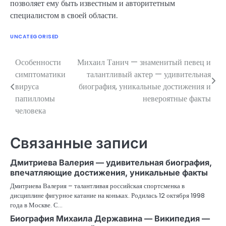
позволяет ему быть известным и авторитетным
специалистом в своей области.
UNCATEGORISED
Особенности
Михаил Танич — знаменитый певец и
Навигация
симптоматики
талантливый актер — удивительная
по
вируса
биография, уникальные достижения и
папилломы
невероятные факты
записям
человека
Связанные записи
Дмитриева Валерия — удивительная биография,
впечатляющие достижения, уникальные факты
Дмитриева Валерия – талантливая российская спортсменка в
дисциплине фигурное катание на коньках. Родилась 12 октября 1998
года в Москве. С…
Биография Михаила Державина — Википедия —