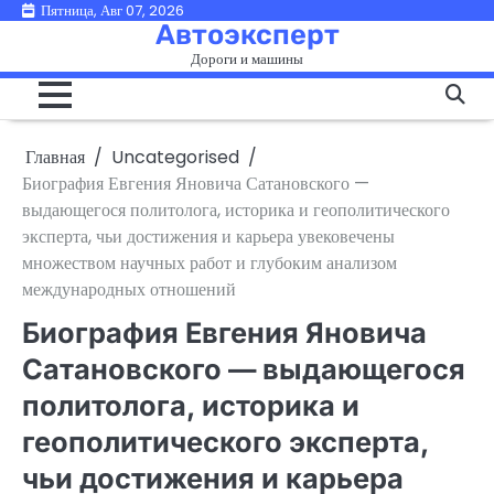
Перейти
Пятница, Авг 07, 2026
Автоэксперт
к
Дороги и машины
содержимому
Главная
Uncategorised
Биография Евгения Яновича Сатановского —
выдающегося политолога, историка и геополитического
эксперта, чьи достижения и карьера увековечены
множеством научных работ и глубоким анализом
международных отношений
Биография Евгения Яновича
Сатановского — выдающегося
политолога, историка и
геополитического эксперта,
чьи достижения и карьера