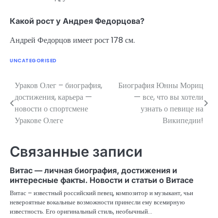
Какой рост у Андрея Федорцова?
Андрей Федорцов имеет рост 178 см.
UNCATEGORISED
Ураков Олег – биография,
Биография Юнны Мориц
Навигация
достижения, карьера —
— все, что вы хотели
по
новости о спортсмене
узнать о певице на
Уракове Олеге
Википедии!
записям
Связанные записи
Витас — личная биография, достижения и
интересные факты. Новости и статьи о Витасе
Витас – известный российский певец, композитор и музыкант, чьи
невероятные вокальные возможности принесли ему всемирную
известность. Его оригинальный стиль, необычный…