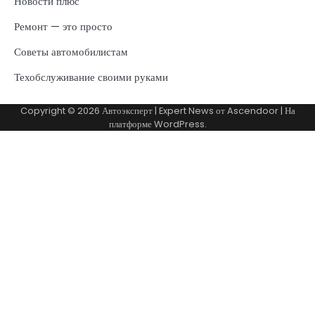
Новости плюс
Ремонт — это просто
Советы автомобилистам
Техобслуживание своими руками
Copyright © 2026
Автоэксперт
| Expert News от
Ascendoor
| На
платформе
WordPress
.