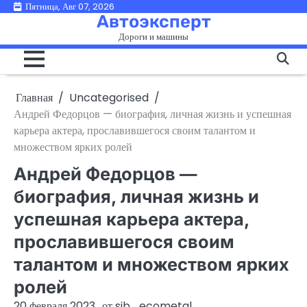
Перейти
Пятница, Авг 07, 2026
Автоэксперт
к
Дороги и машины
содержимому
Главная
Uncategorised
Андрей Федорцов — биография, личная жизнь и успешная
карьера актера, прославившегося своим талантом и
множеством ярких ролей
Андрей Федорцов —
биография, личная жизнь и
успешная карьера актера,
прославившегося своим
талантом и множеством ярких
ролей
20 февраля 2023
от
sib_ecometal