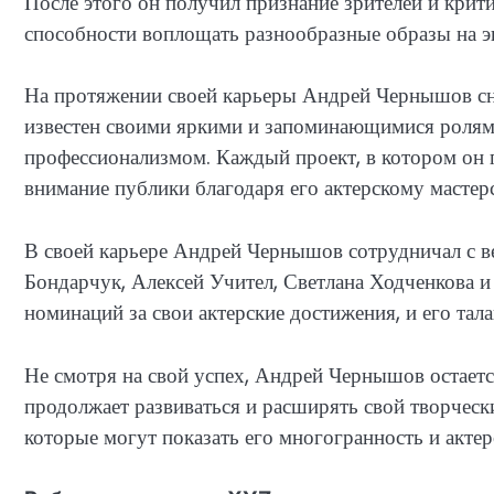
После этого он получил признание зрителей и крити
способности воплощать разнообразные образы на э
На протяжении своей карьеры Андрей Чернышов сн
известен своими яркими и запоминающимися ролями
профессионализмом. Каждый проект, в котором он п
внимание публики благодаря его актерскому мастерс
В своей карьере Андрей Чернышов сотрудничал с в
Бондарчук, Алексей Учител, Светлана Ходченкова 
номинаций за свои актерские достижения, и его талан
Не смотря на свой успех, Андрей Чернышов остает
продолжает развиваться и расширять свой творческ
которые могут показать его многогранность и актер