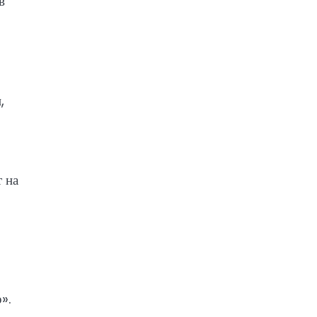
в
,
 на
».