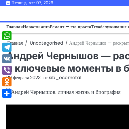
Перейти
Пятница, Авг 07, 2026
к
содержимому
Главная
Новости авто
Ремонт — это просто
Техобслуживание 
Главная
Uncategorised
Андрей Чернышов — раскрыти
WhatsApp
Андрей Чернышов — рас
Telegram
и ключевые моменты в 
VK
20 февраля 2023
от
sib_ecometal
Viber
Odnoklassniki
Отправить