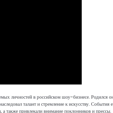
мых личностей в российском шоу-бизнесе. Родился он
наследовал талант и стремление к искусству. События 
, а также привлекали внимание поклонников и прессы.